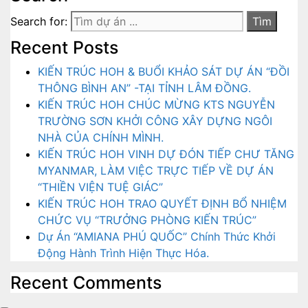
Search for:
Recent Posts
KIẾN TRÚC HOH & BUỔI KHẢO SÁT DỰ ÁN “ĐỒI
THÔNG BÌNH AN” -TẠI TỈNH LÂM ĐỒNG.
KIẾN TRÚC HOH CHÚC MỪNG KTS NGUYỄN
TRƯỜNG SƠN KHỞI CÔNG XÂY DỰNG NGÔI
NHÀ CỦA CHÍNH MÌNH.
KIẾN TRÚC HOH VINH DỰ ĐÓN TIẾP CHƯ TĂNG
MYANMAR, LÀM VIỆC TRỰC TIẾP VỀ DỰ ÁN
“THIỀN VIỆN TUỆ GIÁC”
KIẾN TRÚC HOH TRAO QUYẾT ĐỊNH BỔ NHIỆM
CHỨC VỤ “TRƯỞNG PHÒNG KIẾN TRÚC”
Dự Án “AMIANA PHÚ QUỐC” Chính Thức Khởi
Động Hành Trình Hiện Thực Hóa.
Recent Comments