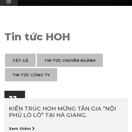
Tin tức HOH
TẤT CẢ
TIN TỨC CHUYÊN NGÀNH
TIN TỨC CÔNG TY
11
05-2026
KIẾN TRÚC HOH MỪNG TÂN GIA “NỘI
PHỦ LÔ LÔ” TẠI HÀ GIANG.
Xem thêm