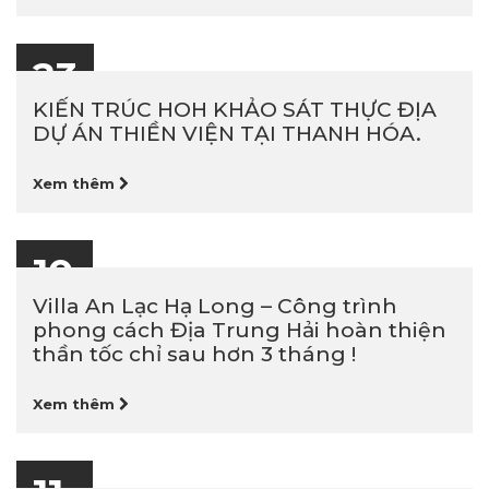
23
03-2026
KIẾN TRÚC HOH KHẢO SÁT THỰC ĐỊA
DỰ ÁN THIỀN VIỆN TẠI THANH HÓA.
Xem thêm
10
03-2026
Villa An Lạc Hạ Long – Công trình
phong cách Địa Trung Hải hoàn thiện
thần tốc chỉ sau hơn 3 tháng !
Xem thêm