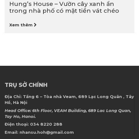
08-2024
Hung’s House – Vườn cây xanh ẩn
trong nhà phố có mặt tiền vát chéo
Xem thêm
TRỤ SỞ CHÍNH
Địa Chỉ:
Tầng 6 – Tòa nhà Veam, 689 Lạc Long Quân , Tây
Hồ, Hà Nội
Head Office: 6th Floor, VEAM Building, 689 Lac Long Quan,
Tay Ho, Hanoi.
Điện thoại:
034 8220 288
Email:
nhansu.hoh@gmail.com