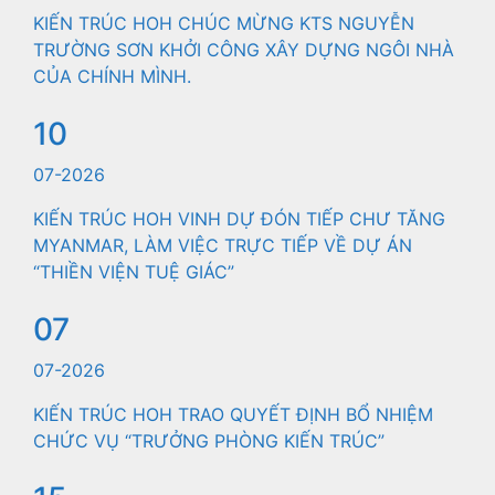
KIẾN TRÚC HOH CHÚC MỪNG KTS NGUYỄN
TRƯỜNG SƠN KHỞI CÔNG XÂY DỰNG NGÔI NHÀ
CỦA CHÍNH MÌNH.
10
07-2026
KIẾN TRÚC HOH VINH DỰ ĐÓN TIẾP CHƯ TĂNG
MYANMAR, LÀM VIỆC TRỰC TIẾP VỀ DỰ ÁN
“THIỀN VIỆN TUỆ GIÁC”
07
07-2026
KIẾN TRÚC HOH TRAO QUYẾT ĐỊNH BỔ NHIỆM
CHỨC VỤ “TRƯỞNG PHÒNG KIẾN TRÚC”