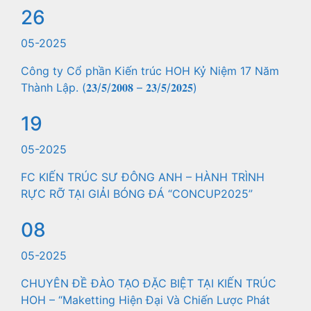
26
05-2025
Công ty Cổ phần Kiến trúc HOH Kỷ Niệm 17 Năm
Thành Lập. (𝟐𝟑/𝟓/𝟐𝟎𝟎𝟖 – 𝟐𝟑/𝟓/𝟐𝟎𝟐𝟓)
19
05-2025
FC KIẾN TRÚC SƯ ĐÔNG ANH – HÀNH TRÌNH
RỰC RỠ TẠI GIẢI BÓNG ĐÁ “CONCUP2025”
08
05-2025
CHUYÊN ĐỀ ĐÀO TẠO ĐẶC BIỆT TẠI KIẾN TRÚC
HOH – “Maketting Hiện Đại Và Chiến Lược Phát