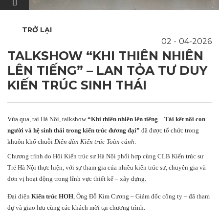
TRỞ LẠI
02
04-2026
TALKSHOW “KHI THIÊN NHIÊN
LÊN TIẾNG” – LAN TỎA TƯ DUY
KIẾN TRÚC SINH THÁI
Vừa qua, tại
Hà Nội
, talkshow
“Khi thiên nhiên lên tiếng – Tái kết nối con
người và hệ sinh thái trong kiến trúc đương đại”
đã được tổ chức trong
khuôn khổ chuỗi
Diễn đàn Kiến trúc Toàn cảnh
.
Chương trình do
Hội Kiến trúc sư Hà Nội
phối hợp cùng
CLB Kiến trúc sư
Trẻ Hà Nội
thực hiện, với sự tham gia của nhiều kiến trúc sư, chuyên gia và
đơn vị hoạt động trong lĩnh vực thiết kế – xây dựng.
Đại diện
Kiến trúc HOH
, Ông
Đỗ Kim Cương
– Giám đốc công ty – đã tham
dự và giao lưu cùng các khách mời tại chương trình.