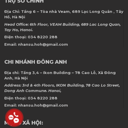
TRỤ SỞ CHÍNH
Địa Chỉ:
Tầng 6 – Tòa nhà Veam, 689 Lạc Long Quân , Tây
Hồ, Hà Nội
Head Office: 6th Floor, VEAM Building, 689 Lac Long Quan,
Tay Ho, Hanoi.
Điện thoại:
034 8220 288
Email:
nhansu.hoh@gmail.com
CHI NHÁNH ĐÔNG ANH
Địa chỉ:
Tầng 3,4 – Ikon Building – 78 Cao Lỗ, Xã Đông
Anh, Hà Nội
Address: 3rd & 4th Floors, IKON Building, 78 Cao Lo Street,
Dong Anh Commune. Hanoi,
Điện thoại:
034 8220 288
Email:
nhansu.hoh@gmail.com
MẠNG XÃ HỘI: