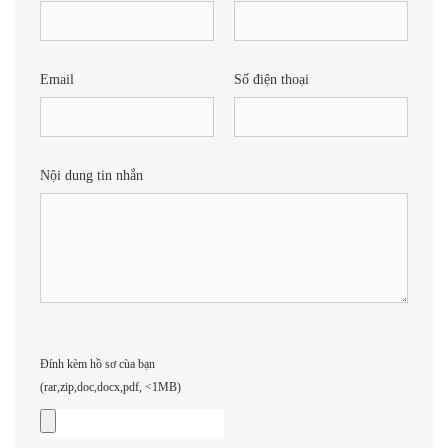
Email
Số điện thoại
Nội dung tin nhắn
Đính kèm hồ sơ cùa bạn
(rar,zip,doc,docx,pdf, <1MB)