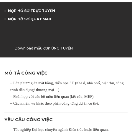
NỘP HỒ SƠ TRỰC TUYẾN
NỘP HỒ SƠ QUA EMAIL
Download mẫu đơn ỨNG TUYỂN
MÔ TẢ CÔNG VIỆC
– Lên phương án mặt bằng, diễn họa 3D (nhà ở, nhà phố, biệt thự, công
trình dân dụng/ thương mại…).
– Phối hợp với các bộ môn liên quan (kết cấu, MEP).
– Các nhiệm vụ khác theo phân công từng dự án cụ thể.
YÊU CẦU CÔNG VIỆC
– Tốt nghiệp Đại học chuyên ngành Kiến trúc hoặc liên quan.