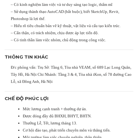
– Có kinh nghiệm làm việc và tư duy sáng tạo logic, thẩm mĩ
– Sử dụng thành thạo AutoCAD (bắt buộc), biết SketchUp, Revit,
Photoshop là lợi thế.
– Hiểu rõ tiêu chuẩn bản vẽ kỹ thuật, vật liệu và cấu tạo kiến trúc.
– Cẩn thận, có trách nhiệm, chịu được áp lực tiến độ.
– Có tinh thần làm việc nhóm, chủ động trong công việc.
THÔNG TIN KHÁC
Đ/c phỏng vấn: Trụ Sở: Tầng 6, Tòa nhà VEAM, số 689 Lạc Long Quân,
Tây Hồ, Hà Nội Chi Nhánh: Tầng 3 & 4, Tòa nhà iKon, số 78 đường Cao
Lỗ, xã Đông Anh, Hà Nội
CHẾ ĐỘ PHÚC LỢI
Mức lương cạnh tranh + thưởng dự án.
Được đóng đầy đủ BHXH, BHYT, BHTN.
Thưởng Lễ, Tết, lương tháng 13.
Cơ hội đào tạo, phát triển chuyên môn và thăng tiến.
Môi trường làm việc chuyên nghiệp, thân thiện.