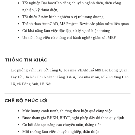
Tốt nghiệp Đại học/Cao đẳng chuyên ngành điện, điện công
nghiệp, kỹ thuật điện,…
Tối thiểu 2 năm kinh nghiệm ở vị trí tương đương.
Thành thạo AutoCAD, MS Project, Revit các phần mềm liên quan.
Có khả năng làm việc độc lập, xử lý sự cố hiện trường.
Ưu tiên ứng viên có chứng chỉ hành nghề / giám sát MEP.
THÔNG TIN KHÁC
Đ/c phỏng vấn: Trụ Sở: Tầng 6, Tòa nhà VEAM, số 689 Lạc Long Quân,
Tây Hồ, Hà Nội Chi Nhánh: Tầng 3 & 4, Tòa nhà iKon, số 78 đường Cao
Lỗ, xã Đông Anh, Hà Nội
CHẾ ĐỘ PHÚC LỢI
Mức lương cạnh tranh, thưởng theo hiệu quả công việc.
Được tham gia BHXH, BHYT, nghỉ phép đầy đủ theo quy định.
Cơ hội đào tạo nâng cao chuyên môn, thăng tiến.
Môi trường làm việc chuyên nghiệp, thân thiện.