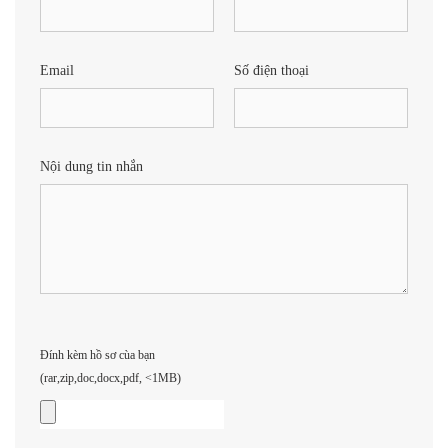
Email
Số điện thoại
Nội dung tin nhắn
Đính kèm hồ sơ cùa bạn
(rar,zip,doc,docx,pdf, <1MB)