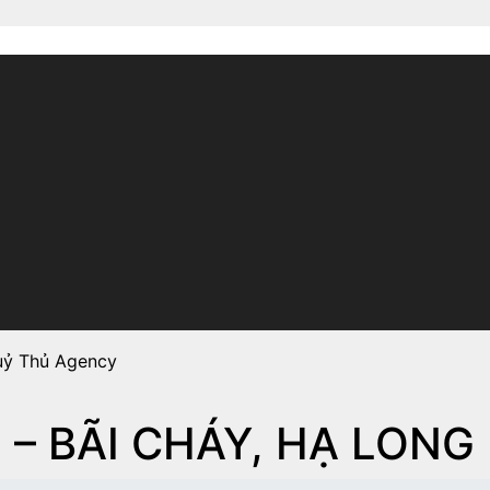
uỷ Thủ Agency
” – BÃI CHÁY, HẠ LONG