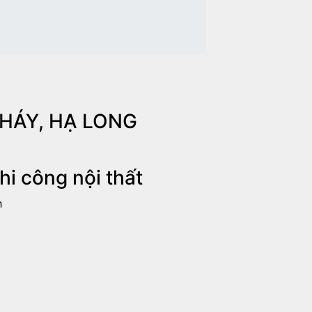
 CHÁY, HẠ LONG
Thi công nội thất
h