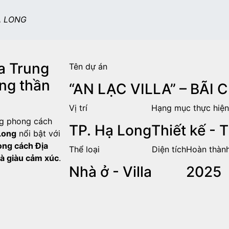
HẠ LONG
a Trung
Tên dự án
ông thần
“AN LẠC VILLA” – BÃI
H
Vị trí
Hạng mục thực hiện
ng phong cách
TP. Hạ Long
Thiết kế - 
 Long
nổi bật với
ng cách Địa
Thể loại
Diện tích
Hoàn thàn
à giàu cảm xúc
.
Nhà ở - Villa
2025