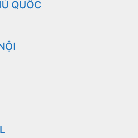
HÚ QUỐC
NỘI
L